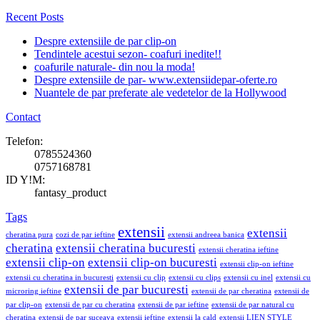
Recent Posts
Despre extensiile de par clip-on
Tendintele acestui sezon- coafuri inedite!!
coafurile naturale- din nou la moda!
Despre extensiile de par- www.extensiidepar-oferte.ro
Nuantele de par preferate ale vedetelor de la Hollywood
Contact
Telefon:
0785524360
0757168781
ID Y!M:
fantasy_product
Tags
extensii
extensii
cheratina pura
cozi de par ieftine
extensii andreea banica
cheratina
extensii cheratina bucuresti
extensii cheratina ieftine
extensii clip-on
extensii clip-on bucuresti
extensii clip-on ieftine
extensii cu cheratina in bucuresti
extensii cu clip
extensii cu clips
extensii cu inel
extensii cu
extensii de par bucuresti
microring ieftine
extensii de par cheratina
extensii de
par clip-on
extensii de par cu cheratina
extensii de par ieftine
extensii de par natural cu
cheratina
extensii de par suceava
extensii ieftine
extensii la cald
extensii LIEN STYLE