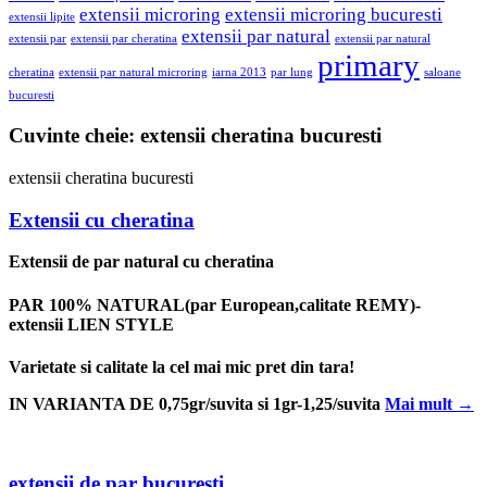
extensii microring
extensii microring bucuresti
extensii lipite
extensii par natural
extensii par
extensii par cheratina
extensii par natural
primary
cheratina
extensii par natural microring
iarna 2013
par lung
saloane
bucuresti
Cuvinte cheie:
extensii cheratina bucuresti
extensii cheratina bucuresti
Extensii cu cheratina
Extensii de par natural cu cheratina
PAR 100% NATURAL(par European,calitate REMY)-
extensii LIEN STYLE
Varietate si calitate la cel mai mic pret din tara!
IN VARIANTA DE 0,75gr/suvita si 1gr-1,25/suvita
Mai mult
→
extensii de par bucuresti