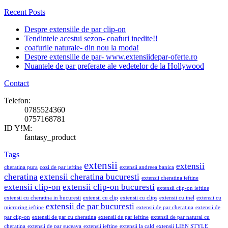
Recent Posts
Despre extensiile de par clip-on
Tendintele acestui sezon- coafuri inedite!!
coafurile naturale- din nou la moda!
Despre extensiile de par- www.extensiidepar-oferte.ro
Nuantele de par preferate ale vedetelor de la Hollywood
Contact
Telefon:
0785524360
0757168781
ID Y!M:
fantasy_product
Tags
extensii
extensii
cheratina pura
cozi de par ieftine
extensii andreea banica
cheratina
extensii cheratina bucuresti
extensii cheratina ieftine
extensii clip-on
extensii clip-on bucuresti
extensii clip-on ieftine
extensii cu cheratina in bucuresti
extensii cu clip
extensii cu clips
extensii cu inel
extensii cu
extensii de par bucuresti
microring ieftine
extensii de par cheratina
extensii de
par clip-on
extensii de par cu cheratina
extensii de par ieftine
extensii de par natural cu
cheratina
extensii de par suceava
extensii ieftine
extensii la cald
extensii LIEN STYLE