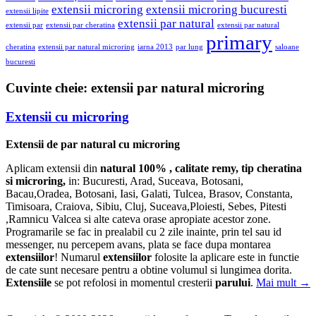
extensii microring
extensii microring bucuresti
extensii lipite
extensii par natural
extensii par
extensii par cheratina
extensii par natural
primary
cheratina
extensii par natural microring
iarna 2013
par lung
saloane
bucuresti
Cuvinte cheie:
extensii par natural microring
Extensii cu microring
Extensii de par natural cu microring
Aplicam extensii din
natural 100% , calitate remy, tip cheratina
si microring,
in: Bucuresti, Arad, Suceava, Botosani,
Bacau,Oradea, Botosani, Iasi, Galati, Tulcea, Brasov, Constanta,
Timisoara, Craiova, Sibiu, Cluj, Suceava,Ploiesti, Sebes, Pitesti
,Ramnicu Valcea si alte cateva orase apropiate acestor zone.
Programarile se fac in prealabil cu 2 zile inainte, prin tel sau id
messenger, nu percepem avans, plata se face dupa montarea
extensiilor
! Numarul
extensiilor
folosite la aplicare este in functie
de cate sunt necesare pentru a obtine volumul si lungimea dorita.
Extensiile
se pot refolosi in momentul cresterii
parului
.
Mai mult
→